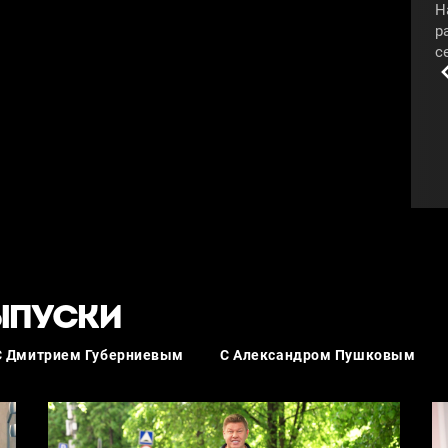
Н
р
с
п
п
#
ЫПУСКИ
С Дмитрием Губерниевым
C Александром Пушковым