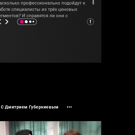
асколько профессионально подойдут к
аботе специалисты из трёх ценовых
егментов? И справятся ли они с
оставленными задачами, покажет
рограмма
«Чёрный список»
.
ЧЕРНЫЙСПИСОК
#ДМИТРИЙГУБЕРНИЕВ
С Дмитрием Губерниевым