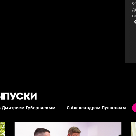
о
д
в
п
с
«
#
ЫПУСКИ
С Дмитрием Губерниевым
C Александром Пушковым