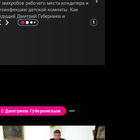
т микробов рабочего места кондитера и
езинфекцию детской комнаты. Как
едущий Дмитрий Губерниев и
риглашённый эксперт оценят работу
пециалистов, смотрите в программе
Чёрный список»
.
ЧЕРНЫЙСПИСОК
#ДМИТРИЙГУБЕРНИЕВ
С Дмитрием Губерниевым